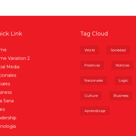
ick Link
Tag Cloud
me
World
Sociedad
e Variation 2
Positivas
Noticias
ial Media
ionales
Nacionales
Logic
iales
iness
Culture
Business
a Sana
deo
Aprendizaje
dership
nología