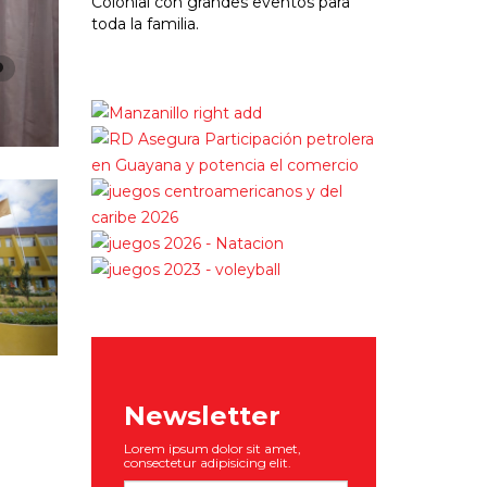
Colonial con grandes eventos para
toda la familia.
Newsletter
Lorem ipsum dolor sit amet,
consectetur adipisicing elit.