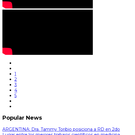
1
2
3
4
5
Popular News
ARGENTINA: Dra. Tammy Toribio posiciona a RD en 2do
Lugar entre los mejores trabajos científicos en medicina