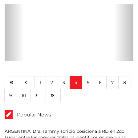
1
2
3
4
5
6
7
8
9
10
Popular News
ARGENTINA: Dra. Tammy Toribio posiciona a RD en 2do
Lugar entre los mejores trabajos científicos en medicina