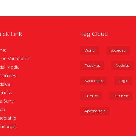
ick Link
Tag Cloud
me
World
Sociedad
e Variation 2
Positivas
Noticias
ial Media
ionales
Nacionales
Logic
iales
iness
Culture
Business
a Sana
deo
Aprendizaje
dership
nología