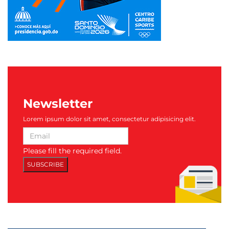
Newsletter
Lorem ipsum dolor sit amet, consectetur adipisicing elit.
Please fill the required field.
SUBSCRIBE