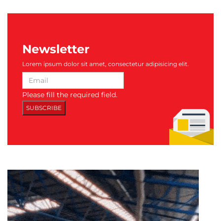
Newsletter
Lorem ipsum dolor sit amet, consectetur adipisicing elit.
Please fill the required field.
SUBSCRIBE