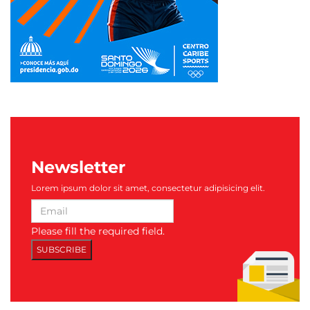
Newsletter
Lorem ipsum dolor sit amet, consectetur adipisicing elit.
Please fill the required field.
SUBSCRIBE