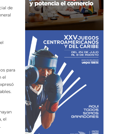
cial de
eneral
el
ios para
 el
expresó
ables.
 hayan
, el
.