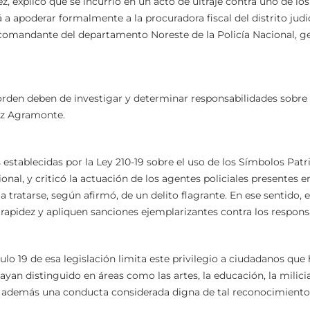
, explicó que se incurrió en un acto de ultraje contra uno de los
 a apoderar formalmente a la procuradora fiscal del distrito judi
comandante del departamento Noreste de la Policía Nacional, g
 orden deben de investigar y determinar responsabilidades sobre 
ez Agramonte.
 establecidas por la Ley 210-19 sobre el uso de los Símbolos Patr
al, y criticó la actuación de los agentes policiales presentes en
 tratarse, según afirmó, de un delito flagrante. En ese sentido, 
rapidez y apliquen sanciones ejemplarizantes contra los respons
culo 19 de esa legislación limita este privilegio a ciudadanos que
an distinguido en áreas como las artes, la educación, la milicia
do además una conducta considerada digna de tal reconocimiento