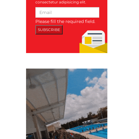
consectetur adipisicing elit.
Please fill the required field.
SUBSCRIBE