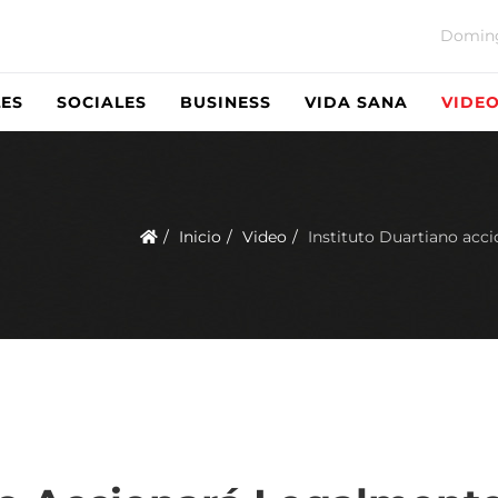
Doming
ES
SOCIALES
BUSINESS
VIDA SANA
VIDE
Inicio
Video
Instituto Duartiano acci