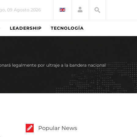
o, 09 Agosto 2026
O
LEADERSHIP
TECNOLOGÍA
onará legalmente por ultraje a la bandera nacional
Popular News