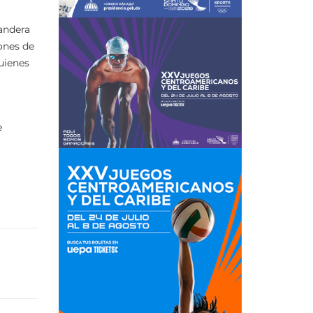
bandera
ones de
uienes
e