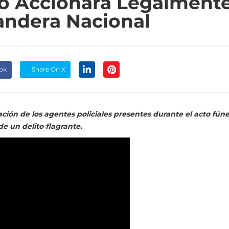
no Accionará Legalment
Bandera Nacional
ok
Share On X
ación de los agentes policiales presentes durante el acto fún
e un delito flagrante.