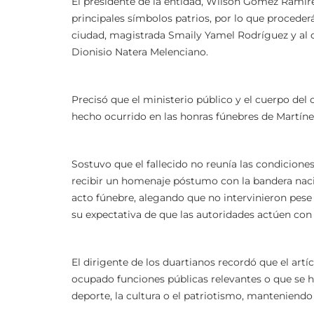
El presidente de la entidad, Wilson Gómez Ramírez
principales símbolos patrios, por lo que procederá
ciudad, magistrada Smaily Yamel Rodríguez y al 
Dionisio Natera Melenciano.
Precisó que el ministerio público y el cuerpo del
hecho ocurrido en las honras fúnebres de Martín
Sostuvo que el fallecido no reunía las condiciones
recibir un homenaje póstumo con la bandera nacion
acto fúnebre, alegando que no intervinieron pese a
su expectativa de que las autoridades actúen con 
El dirigente de los duartianos recordó que el artí
ocupado funciones públicas relevantes o que se hay
deporte, la cultura o el patriotismo, mantenien