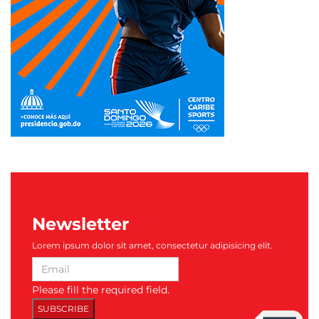
Newsletter
Lorem ipsum dolor sit amet, consectetur adipisicing elit.
Please fill the required field.
SUBSCRIBE