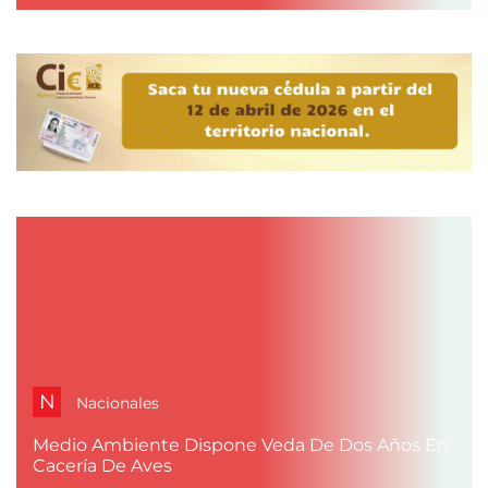
N
Nacionales
Medio Ambiente Dispone Veda De Dos Años En
Cacería De Aves