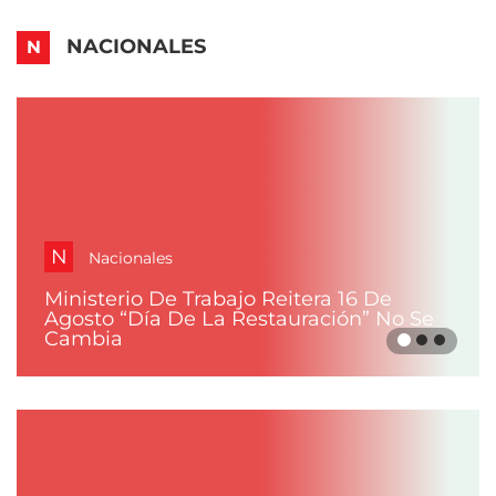
NACIONALES
N
N
Nacionales
Ministerio De Trabajo Reitera 16 De
Agosto “Día De La Restauración” No Se
Cambia