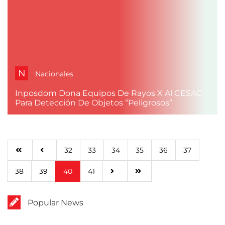
N
Nacionales
Inposdom Dona Equipos De Rayos X Al CESAC
Para Detección De Objetos “peligrosos”
32
33
34
35
36
37
38
39
40
41
Popular News