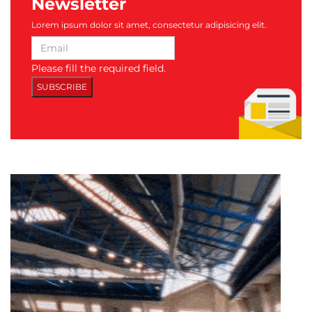
Newsletter
Lorem ipsum dolor sit amet, consectetur adipisicing elit.
Please fill the required field.
SUBSCRIBE