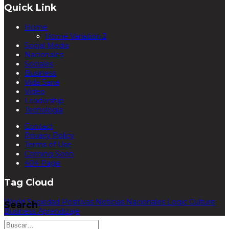
Quick Link
Home
Home Variation 2
Social Media
Nacionales
Sociales
Business
Vida Sana
Video
Leadership
Tecnología
Contact
Privacy Policy
Terms of Use
Coming Soon
404 Page
Tag Cloud
World
Sociedad
Positivas
Noticias
Nacionales
Logic
Culture
Search
Business
Aprendizaje