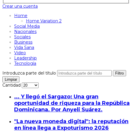
Crear una cuenta
Home
Home Variation 2
Social Media
Nacionales
Sociales
Business
Vida Sana
Video
Leadership
Tecnología
Introduzca parte del título
Filtro
Limpiar
Cantidad
... Y llegó el Sargazo: Una gran
oportunidad de riqueza para la República
Dominicana. Por Anyeli Suárez.
"La nueva moneda digital": la reputación
en línea llega a Expoturismo 2026