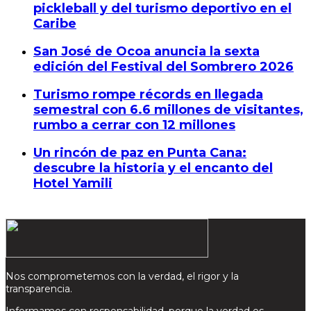
pickleball y del turismo deportivo en el
Caribe
San José de Ocoa anuncia la sexta
edición del Festival del Sombrero 2026
Turismo rompe récords en llegada
semestral con 6.6 millones de visitantes,
rumbo a cerrar con 12 millones
Un rincón de paz en Punta Cana:
descubre la historia y el encanto del
Hotel Yamili
Nos comprometemos con la verdad, el rigor y la
transparencia.
Informamos con responsabilidad, porque la verdad es