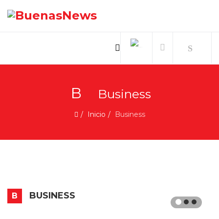
B
Business
Inicio
Business
BUSINESS
B