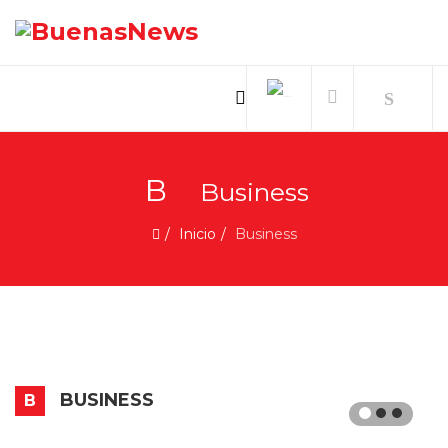
B
Business
Inicio
Business
BUSINESS
B