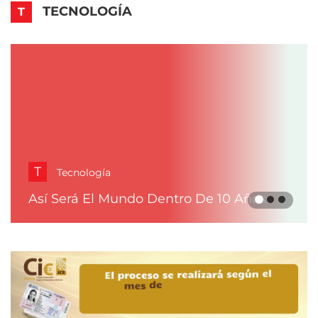
TECNOLOGÍA
T
T
Tecnología
Así Será El Mundo Dentro De 10 Años