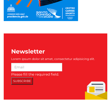
Newsletter
Lorem ipsum dolor sit amet, consectetur adipisicing elit.
Please fill the required field.
SUBSCRIBE