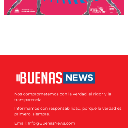
Nos comprometemos con la verdad, el rigor y la
transparencia.
Informamos con responsabilidad, porque la verdad es
primero, siempre.
Email: Info@BuenasNews.com