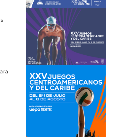
as
ara