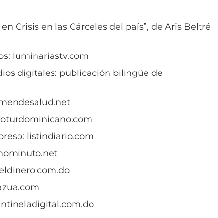
 en Crisis en las Cárceles del país”, de Aris Beltré
los: luminariastv.com
os digitales: publicación bilingüe de
sumendesalud.net
infoturdominicano.com
reso: listindiario.com
timominuto.net
 eldinero.com.do
ioazua.com
centineladigital.com.do
rodigital.net