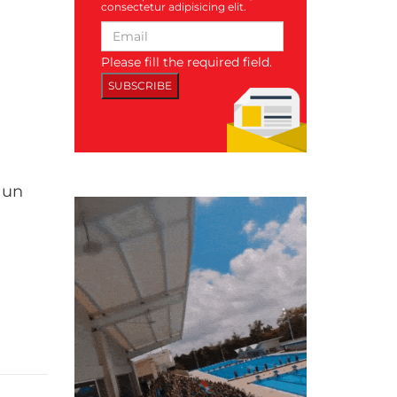
consectetur adipisicing elit.
Please fill the required field.
SUBSCRIBE
 un