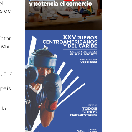
el
s de
íctor
ncia
 a la
país.
ada