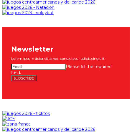
Newsletter
Lorem ipsum dolor sit amet, consectetur adipisicing elit.
Please fill the required
field.
SUBSCRIBE