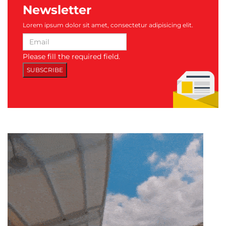
Newsletter
Lorem ipsum dolor sit amet, consectetur adipisicing elit.
Please fill the required field.
SUBSCRIBE