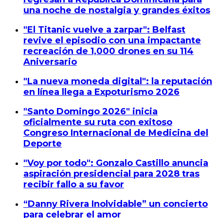
una noche de nostalgia y grandes éxitos
"El Titanic vuelve a zarpar": Belfast
revive el episodio con una impactante
recreación de 1,000 drones en su 114
Aniversario
"La nueva moneda digital": la reputación
en línea llega a Expoturismo 2026
"Santo Domingo 2026" inicia
oficialmente su ruta con exitoso
Congreso Internacional de Medicina del
Deporte
"Voy por todo": Gonzalo Castillo anuncia
aspiración presidencial para 2028 tras
recibir fallo a su favor
“Danny Rivera Inolvidable” un concierto
para celebrar el amor