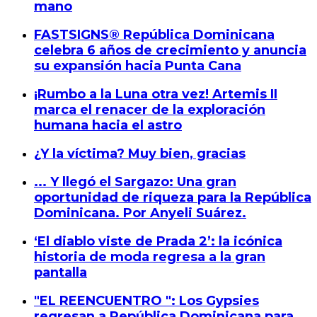
mano
FASTSIGNS® República Dominicana
celebra 6 años de crecimiento y anuncia
su expansión hacia Punta Cana
¡Rumbo a la Luna otra vez! Artemis II
marca el renacer de la exploración
humana hacia el astro
¿Y la víctima? Muy bien, gracias
... Y llegó el Sargazo: Una gran
oportunidad de riqueza para la República
Dominicana. Por Anyeli Suárez.
‘El diablo viste de Prada 2’: la icónica
historia de moda regresa a la gran
pantalla
"EL REENCUENTRO ": Los Gypsies
regresan a República Dominicana para