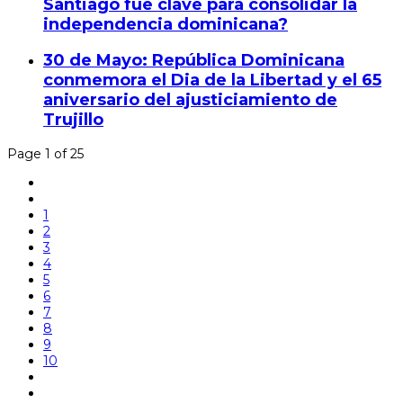
Santiago fue clave para consolidar la
independencia dominicana?
30 de Mayo: República Dominicana
conmemora el Dia de la Libertad y el 65
aniversario del ajusticiamiento de
Trujillo
Page 1 of 25
1
2
3
4
5
6
7
8
9
10