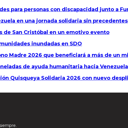
des para personas con discapacidad junto a F
zuela en una jornada solidaria sin precedentes
s de San Cristóbal en un emotivo evento
 comunidades inundadas en SDO
Bono Madre 2026 que beneficiará a más de un m
neladas de ayuda humanitaria hacia Venezuela
ción Quisqueya Solidaria 2026 con nuevo despl
 siempre.