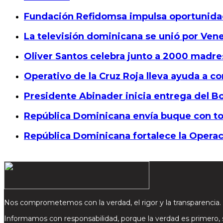
Fundación Refidomsa impulsa oportunida
La televisión dominicana se unió por Vene
Oliver Santos celebra junto a 2000 madre
Operativo de la Cruz Roja lleva ayuda a
Presidente Abinader inicia entrega del 
República Dominicana envía buque con to
República Dominicana fortalece la Opera
Nos comprometemos con la verdad, el rigor y la transparencia.
Informamos con responsabilidad, porque la verdad es primero,