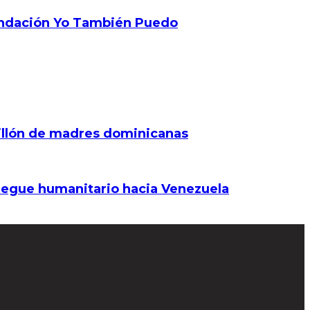
undación Yo También Puedo
illón de madres dominicanas
iegue humanitario hacia Venezuela