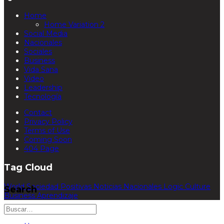
Home
Home Variation 2
Social Media
Nacionales
Sociales
Business
Vida Sana
Video
Leadership
Tecnología
Contact
Privacy Policy
Terms of Use
Coming Soon
404 Page
Tag Cloud
World
Sociedad
Positivas
Noticias
Nacionales
Logic
Culture
Search
Business
Aprendizaje