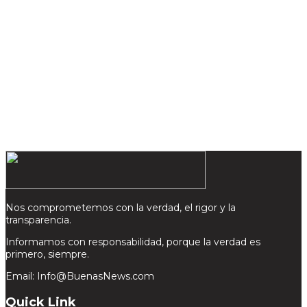
Nos comprometemos con la verdad, el rigor y la
transparencia.
Informamos con responsabilidad, porque la verdad es
primero, siempre.
Email: Info@BuenasNews.com
Quick Link