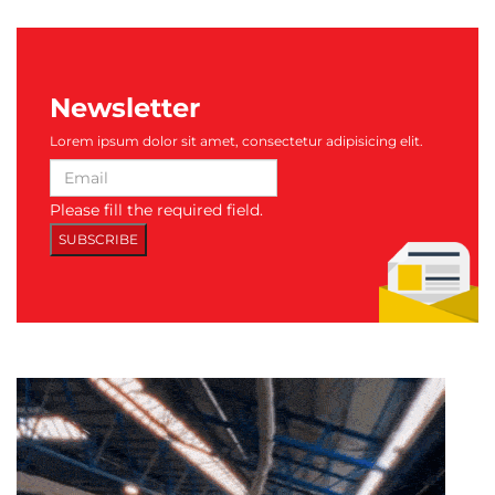
Newsletter
Lorem ipsum dolor sit amet, consectetur adipisicing elit.
Please fill the required field.
SUBSCRIBE