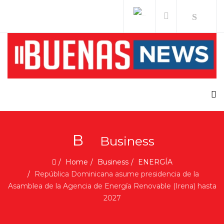
B
Business
Home
Business
ENERGÍA
República Dominicana asume presidencia de la
Asamblea de la Agencia de Energía Renovable (Irena) hasta
2027