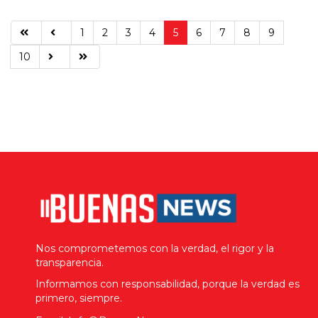
1
2
3
4
5
6
7
8
9
10
Nos comprometemos con la verdad, el rigor y la
transparencia.
Informamos con responsabilidad, porque la verdad es
primero, siempre.