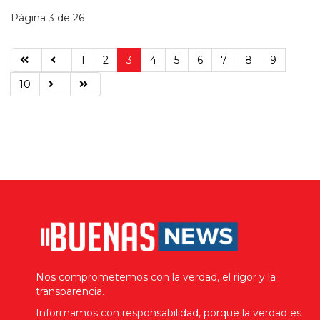
Página 3 de 26
1
2
3
4
5
6
7
8
9
10
Nos comprometemos con la verdad, el rigor y la
transparencia.
Informamos con responsabilidad, porque la verdad es