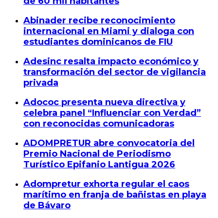
de 60 mil habitantes
Abinader recibe reconocimiento
internacional en Miami y dialoga con
estudiantes dominicanos de FIU
Adesinc resalta impacto económico y
transformación del sector de vigilancia
privada
Adococ presenta nueva directiva y
celebra panel “Influenciar con Verdad”
con reconocidas comunicadoras
ADOMPRETUR abre convocatoria del
Premio Nacional de Periodismo
Turístico Epifanio Lantigua 2026
Adompretur exhorta regular el caos
marítimo en franja de bañistas en playa
de Bávaro