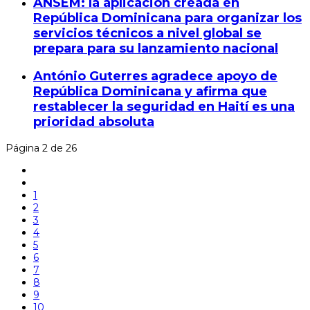
ANSEM: la aplicación creada en
República Dominicana para organizar los
servicios técnicos a nivel global se
prepara para su lanzamiento nacional
António Guterres agradece apoyo de
República Dominicana y afirma que
restablecer la seguridad en Haití es una
prioridad absoluta
Página 2 de 26
1
2
3
4
5
6
7
8
9
10