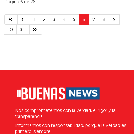
Página 6 de 26
1
2
3
4
5
6
7
8
9
10
Nos comprometemos con la verdad, el rigor y la
transparencia.
Informamos con responsabilidad, porque la verdad es
primero, siempre.