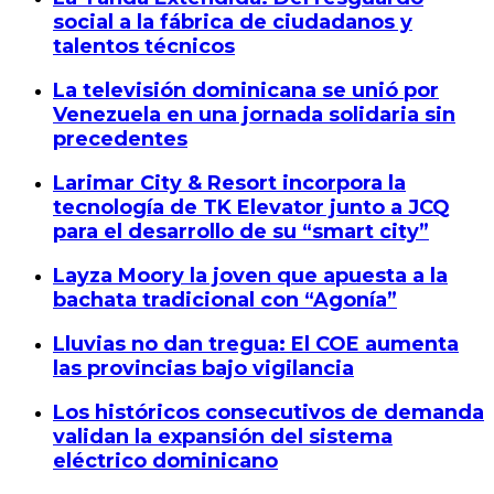
social a la fábrica de ciudadanos y
talentos técnicos
La televisión dominicana se unió por
Venezuela en una jornada solidaria sin
precedentes
Larimar City & Resort incorpora la
tecnología de TK Elevator junto a JCQ
para el desarrollo de su “smart city”
Layza Moory la joven que apuesta a la
bachata tradicional con “Agonía”
Lluvias no dan tregua: El COE aumenta
las provincias bajo vigilancia
Los históricos consecutivos de demanda
validan la expansión del sistema
eléctrico dominicano