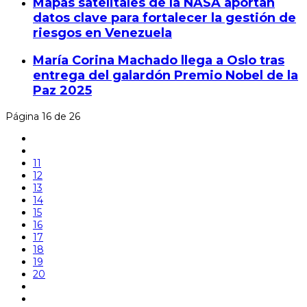
Mapas satelitales de la NASA aportan
datos clave para fortalecer la gestión de
riesgos en Venezuela
María Corina Machado llega a Oslo tras
entrega del galardón Premio Nobel de la
Paz 2025
Página 16 de 26
11
12
13
14
15
16
17
18
19
20