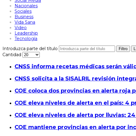
Social Media
Nacionales
Sociales
Business
Vida Sana
Video
Leadership
Tecnología
Introduzca parte del título
Filtro
L
Cantidad
CNSS informa recetas médicas serán válid
CNSS solicita a la SISALRIL revisión integ
COE coloca dos provincias en alerta roja
COE eleva niveles de alerta en el país: 4 p
COE eleva niveles de alerta por lluvias; 24
COE mantiene provincias en alerta por in