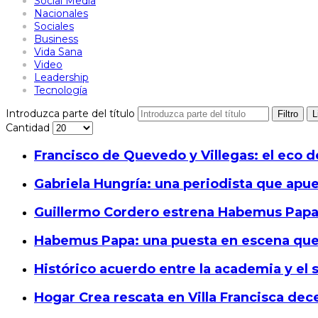
Social Media
Nacionales
Sociales
Business
Vida Sana
Video
Leadership
Tecnología
Introduzca parte del título
Filtro
L
Cantidad
Francisco de Quevedo y Villegas: el eco d
Gabriela Hungría: una periodista que apu
Guillermo Cordero estrena Habemus Papa,
Habemus Papa: una puesta en escena que
Histórico acuerdo entre la academia y el 
Hogar Crea rescata en Villa Francisca de