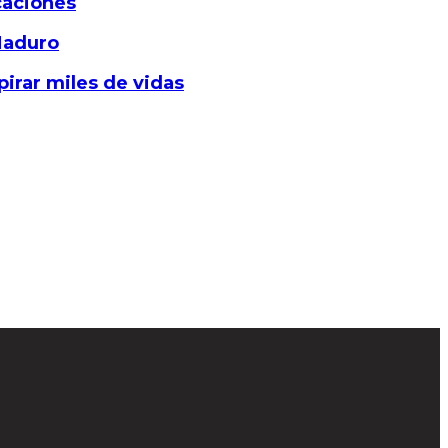
caciones
 Maduro
pirar miles de vidas