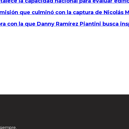
alece la capacidad nacional para evaluar edifi
 misión que culminó con la captura de Nicolás
bra con la que Danny Ramírez Piantini busca ins
 siempre.