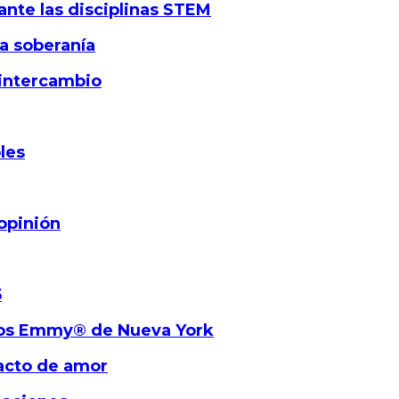
ante las disciplinas STEM
la soberanía
 intercambio
les
opinión
5
ios Emmy® de Nueva York
 acto de amor