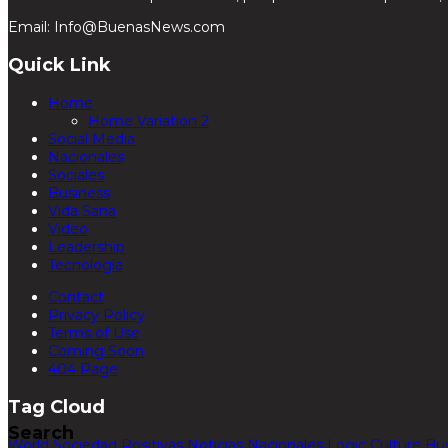
Email: Info@BuenasNews.com
Quick Link
Home
Home Variation 2
Social Media
Nacionales
Sociales
Business
Vida Sana
Video
Leadership
Tecnología
Contact
Privacy Policy
Terms of Use
Coming Soon
404 Page
Tag Cloud
Search
World
Sociedad
Positivas
Noticias
Nacionales
Logic
Culture
Bu