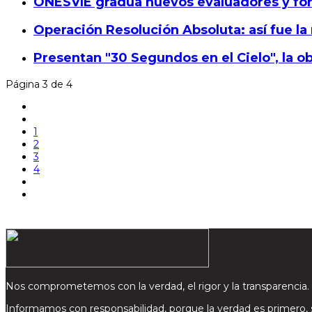
ONESVIE gradúa nuevos evaluadores y fort
Operación Resolución Absoluta: así fue la
Presentan "30 Segundos en el Cielo", la o
Página 3 de 4
1
2
3
4
Nos comprometemos con la verdad, el rigor y la transparencia.
Informamos con responsabilidad, porque la verdad es primero,