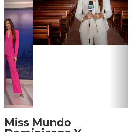
Miss Mundo
Dominicana Y
"Ventana A
Quisqueya" Reciben
Dos Nominaciones A
Los Premios Emmy®
De Nueva York