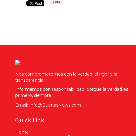
Nos comprometemos con la verdad, el rigor y la
transparencia.
Informamos con responsabilidad, porque la verdad es
primero, siempre.
Email: Info@BuenasNews.com
Quick Link
Home
Contact
Home Variation 2
Privacy Policy
Social Media
Terms of Use
Nacionales
Coming Soon
Sociales
404 Page
Business
Vida Sana
Video
Leadership