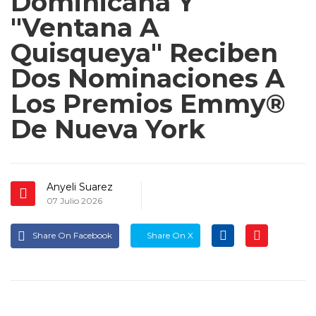
Anyeli Suarez
07 Julio 2026
Share On Facebook
Share On X
Santo Domingo, República Dominicana.–
El
segmento "Ventana a Quisqueya", transmitido
semanalmente por Noticias N+ Univision 41
Nueva York, ha sido distinguido con dos
nominaciones a los Premios Emmy®️ de
Nueva York, uno de los máximos
reconocimientos de la industria de la
televisión en los Estados Unidos, consolidando