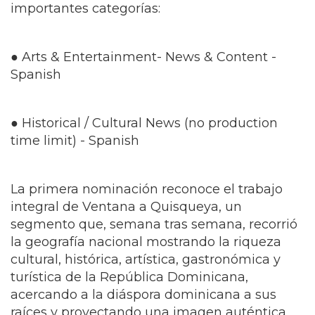
La primera nominación reconoce el trabajo
integral de Ventana a Quisqueya, un
segmento que, semana tras semana, recorrió
la geografía nacional mostrando la riqueza
cultural, histórica, artística, gastronómica y
turística de la República Dominicana,
acercando a la diáspora dominicana a sus
raíces y proyectando una imagen auténtica
del país ante la audiencia hispana de los
Estados Unidos.
La segunda nominación corresponde al
especial dedicado a las Hermanas Mirabal,
una producción de alto valor histórico y
periodístico que rindió homenaje al legado de