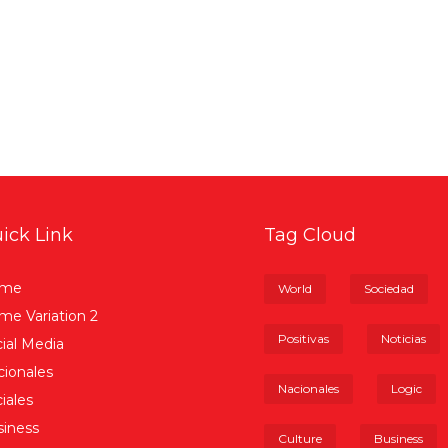
ick Link
Tag Cloud
me
World
Sociedad
e Variation 2
Positivas
Noticias
ial Media
ionales
Nacionales
Logic
iales
iness
Culture
Business