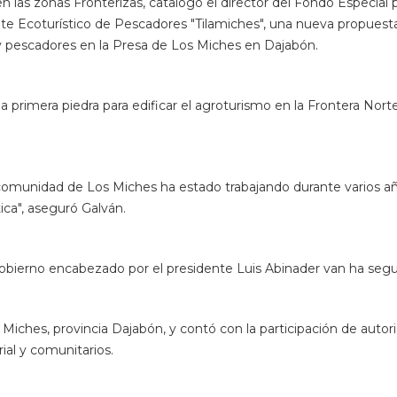
n las zonas Fronterizas, catalogó el director del Fondo Especial
te Ecoturístico de Pescadores "Tilamiches", una nueva propuesta o
y pescadores en la Presa de Los Miches en Dajabón.
a primera piedra para edificar el agroturismo en la Frontera Nort
a comunidad de Los Miches ha estado trabajando durante varios añ
ica", aseguró Galván.
gobierno encabezado por el presidente Luis Abinader van ha segu
os Miches, provincia Dajabón, y contó con la participación de au
ial y comunitarios.