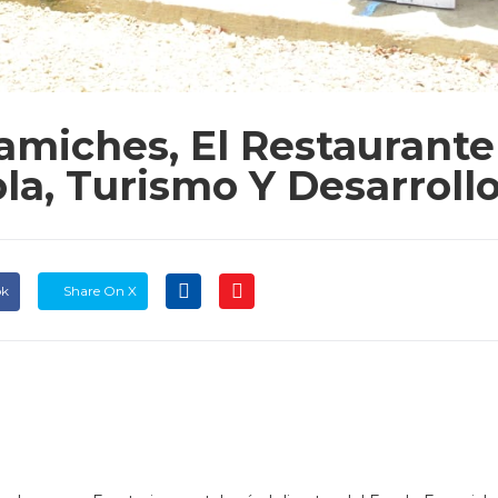
amiches, El Restaurant
la, Turismo Y Desarroll
ok
Share On X
a