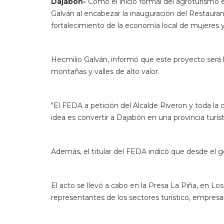
Dajabón-
Como el inicio formal del agroturismo e
Galván al encabezar la inauguración del Restauran
fortalecimiento de la economía local de mujeres 
Hecmilio Galván, informó que este proyecto será l
montañas y valles de alto valor.
"El FEDA a petición del Alcalde Riveron y toda l
idea es convertir a Dajabón en una provincia turíst
Además, el titular del FEDA indicó que desde el 
El acto se llevó a cabo en la Presa La Piña, en L
representantes de los sectores turístico, empresar