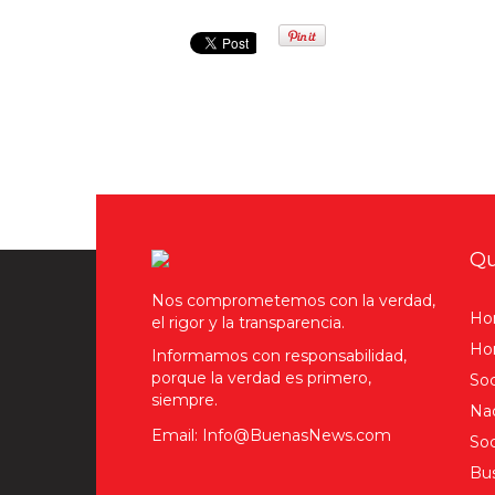
Qu
Nos comprometemos con la verdad,
Ho
el rigor y la transparencia.
Hom
Informamos con responsabilidad,
porque la verdad es primero,
Soc
siempre.
Nac
Email: Info@BuenasNews.com
Soc
Bus