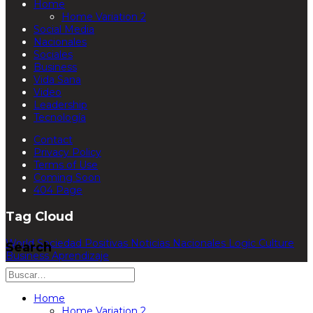
Home
Home Variation 2
Social Media
Nacionales
Sociales
Business
Vida Sana
Video
Leadership
Tecnología
Contact
Privacy Policy
Terms of Use
Coming Soon
404 Page
Tag Cloud
World
Sociedad
Positivas
Noticias
Nacionales
Logic
Culture
Search
Business
Aprendizaje
Home
Home Variation 2