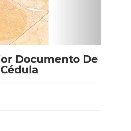
2026”, otorgado durante el Foro High Security
 Dominicana como referente regional en materia
 Costa Rica y Argentina, únicas naciones de la
nológica, capacidad operativa, usabilidad