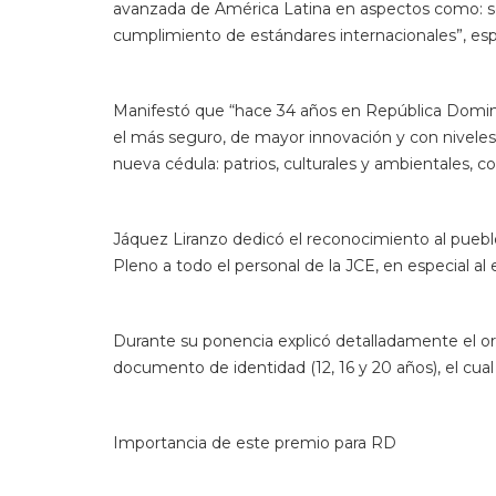
Durante su ponencia explicó detalladamente el or
documento de identidad (12, 16 y 20 años), el cu
Importancia de este premio para RD
El director de Cedulación, Américo Rodríguez, se
avanzados de la región y en ser la única instituc
impactando la renovación del documento en unos
Rodríguez dijo que la importancia de este premio
identidad, documentos seguros y tecnologías gu
Resaltó que la capacidad de respuesta institucio
eficiencia y atención ciudadana tanto en Repúbli