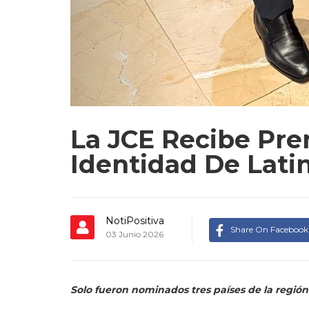
NotiPositiva
Share On Facebook
03 Junio 2026
Solo fueron nominados tres países de la región
Guatemala
. – La Junta Central Electoral (JCE) 
Printing Latin America 2026, celebrado en la Ci
de identidad segura, innovación tecnológica y tran
La distinción fue concedida a la nueva cédula de 
región nominadas junto a República Dominicana, v
ciudadana y cumplimiento de estándares internac