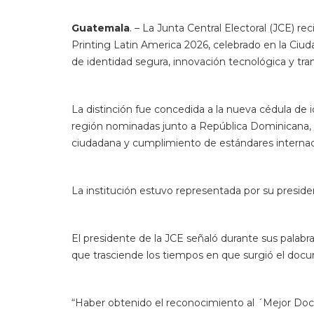
La institución estuvo representada por su presid
El presidente de la JCE señaló durante sus palab
que trasciende los tiempos en que surgió el doc
“Haber obtenido el reconocimiento al ´Mejor Doc
avanzada de América Latina en aspectos como: seg
cumplimiento de estándares internacionales”, esp
Manifestó que “hace 34 años en República Domin
el más seguro, de mayor innovación y con niveles
nueva cédula: patrios, culturales y ambientales, co
Jáquez Liranzo dedicó el reconocimiento al pueblo
Pleno a todo el personal de la JCE, en especial 