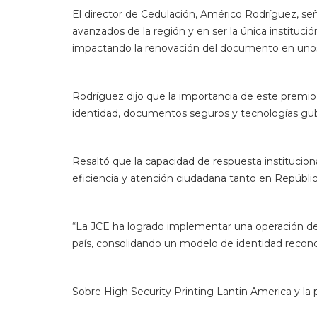
“La JCE ha logrado implementar una operación de a
país, consolidando un modelo de identidad recon
Sobre High Security Printing Lantin America y la
El High Security Printing (HSP) Latin America es 
gubernamentales, billetes, pasaportes, cédulas de i
Estos premios los organiza Reconnaissance Interna
Tags
Rating
NACIONALES