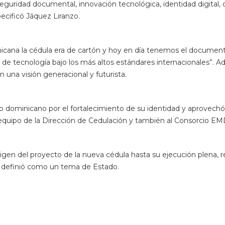
igen del proyecto de la nueva cédula hasta su ejecución plena, 
al definió como un tema de Estado.
ñaló que con este reconocimiento la JCE se convierte en uno de 
ión del mundo que desarrolla de manera simultánea un proceso de 
 35 países del mundo donde reside la comunidad dominicana.
 radica en que no es otorgado por un país específico, sino por 
bernamentales.
nal ha permitido desarrollar un proceso simultáneo sin preceden
ca Dominicana como en el exterior.