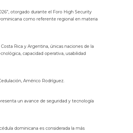
 Cedulación, Américo Rodríguez.
presenta un avance de seguridad y tecnología
 cédula dominicana es considerada la más
apacidad operativa, experiencia ciudadana y
to de identidad de Latinoamérica valorado como
 Además, describió los elementos que componen la
la ocasión para dar las gracias en nombre del
MDOC.