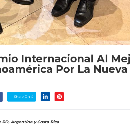
Share On X
: RD, Argentina y Costa Rica
recibió el premio internacional al “Mejor Documento de Identidad 
udad de Guatemala, reconocimiento que posiciona a la República
sformación digital.
identidad y electoral dominicana tras competir con las cédulas de
alorándose criterios como seguridad documental, innovación tec
ionales.