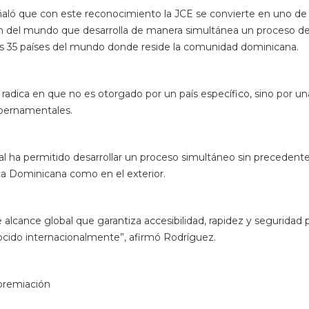
lcance global que garantiza accesibilidad, rapidez y seguridad 
ocido internacionalmente”, afirmó Rodríguez.
 premiación
el principal foro especializado de la región dedicado a la segur
dentidad, licencias de conducir, sellos fiscales y tecnologías de 
tional, la entidad que organiza las conferencias High Security P
Category
Hits
NACIONALES
316 TIMES