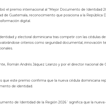
ente, Román Andrés Jáquez Liranzo y por el director nacional de
ras que este premio confirma que la nueva cédula dominicana re
umento de identidad.
umento de Identidad de la Región 2026´ significa que la nueva
uridad documental, innovación tecnológica, identidad digital, c
ecificó Jáquez Liranzo.
icana la cédula era de cartón y hoy en día tenemos el documen
 de tecnología bajo los más altos estándares internacionales”.
n una visión generacional y futurista.
 dominicano por el fortalecimiento de su identidad y aprovechó 
al equipo de la Dirección de Cedulación y también al Consorcio E