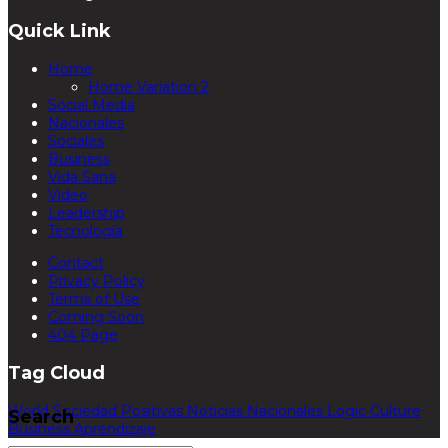
Quick Link
Home
Home Variation 2
Social Media
Nacionales
Sociales
Business
Vida Sana
Video
Leadership
Tecnología
Contact
Privacy Policy
Terms of Use
Coming Soon
404 Page
Tag Cloud
World
Sociedad
Positivas
Noticias
Nacionales
Logic
Culture
Search
Business
Aprendizaje