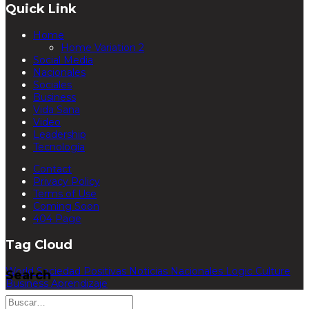
Quick Link
Home
Home Variation 2
Social Media
Nacionales
Sociales
Business
Vida Sana
Video
Leadership
Tecnología
Contact
Privacy Policy
Terms of Use
Coming Soon
404 Page
Tag Cloud
World
Sociedad
Positivas
Noticias
Nacionales
Logic
Culture
Search
Business
Aprendizaje