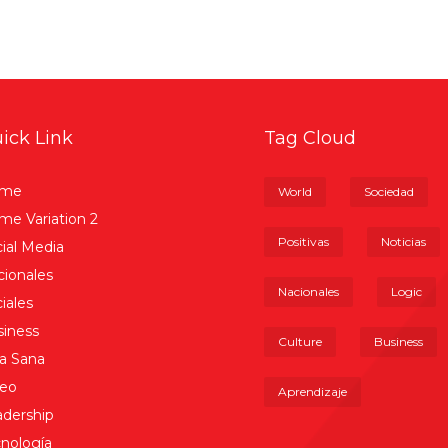
ick Link
Tag Cloud
me
World
Sociedad
e Variation 2
Positivas
Noticias
ial Media
ionales
Nacionales
Logic
iales
iness
Culture
Business
a Sana
deo
Aprendizaje
dership
nología