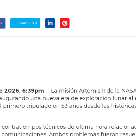
ok
Share On X
 de 2026, 6:39pm
— La misión Artemis II de la NAS
ugurando una nueva era de exploración lunar al 
el primero tripulado en 53 años desde las históric
r contratiempos técnicos de última hora relaciona
 comunicaciones. Ambos problemas fueron resuelt