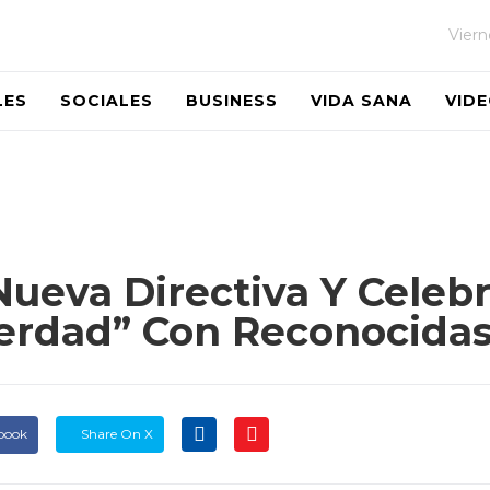
Viern
LES
SOCIALES
BUSINESS
VIDA SANA
VID
ueva Directiva Y Celebr
Verdad” Con Reconocida
book
Share On X