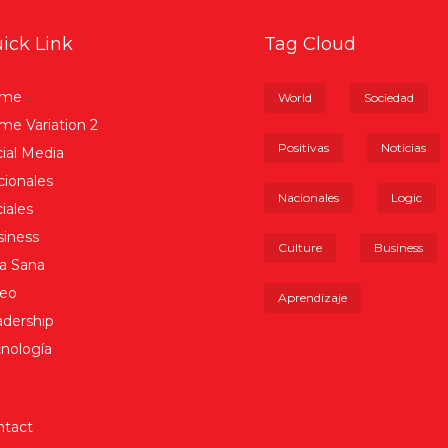
ick Link
Tag Cloud
me
World
Sociedad
e Variation 2
Positivas
Noticias
ial Media
ionales
Nacionales
Logic
iales
iness
Culture
Business
a Sana
deo
Aprendizaje
dership
nología
ntact