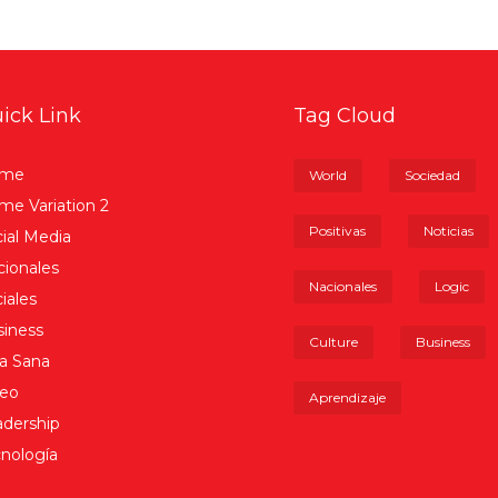
ick Link
Tag Cloud
me
World
Sociedad
e Variation 2
Positivas
Noticias
ial Media
ionales
Nacionales
Logic
iales
iness
Culture
Business
a Sana
deo
Aprendizaje
dership
nología