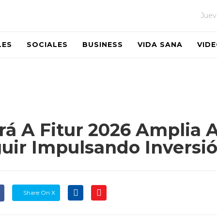
Juev
LES
SOCIALES
BUSINESS
VIDA SANA
VID
rá A Fitur 2026 Amplia
uir Impulsando Inversió
Share On X