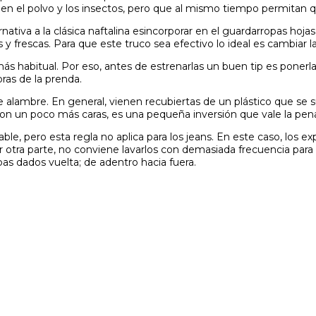
jen el polvo y los insectos, pero que al mismo tiempo permitan q
rnativa a la clásica naftalina esincorporar en el guardarropas ho
s y frescas. Para que este truco sea efectivo lo ideal es cambiar
s habitual. Por eso, antes de estrenarlas un buen tip es ponerlas
bras de la prenda.
de alambre. En general, vienen recubiertas de un plástico que se 
son un poco más caras, es una pequeña inversión que vale la pen
ble, pero esta regla no aplica para los jeans. En este caso, los 
 otra parte, no conviene lavarlos con demasiada frecuencia para 
as dados vuelta; de adentro hacia fuera.