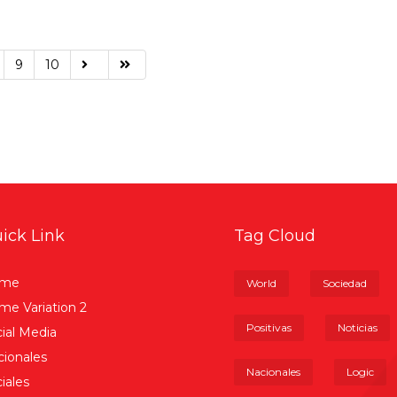
9
10
ick Link
Tag Cloud
me
World
Sociedad
e Variation 2
Positivas
Noticias
ial Media
ionales
Nacionales
Logic
iales