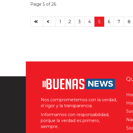
Page 5 of 26
1
2
3
4
5
6
7
8
Qu
Ho
Nos comprometemos con la verdad,
Hom
el rigor y la transparencia.
Soc
Informamos con responsabilidad,
Nac
porque la verdad es primero,
siempre.
Soc