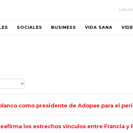
Saturd
LES
SOCIALES
BUSINESS
VIDA SANA
VID
olanco como presidente de Adopae para el pe
 reafirma los estrechos vínculos entre Francia 