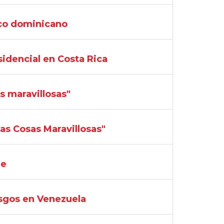
ico dominicano
sidencial en Costa Rica
s maravillosas"
as Cosas Maravillosas"
re
esgos en Venezuela