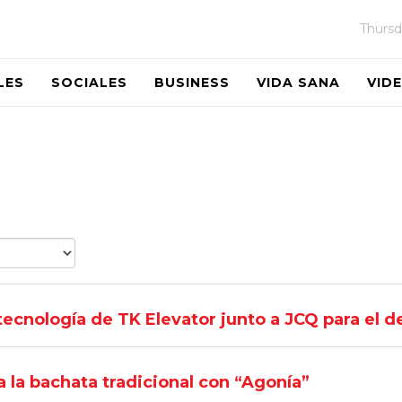
Thursd
LES
SOCIALES
BUSINESS
VIDA SANA
VID
tecnología de TK Elevator junto a JCQ para el de
 la bachata tradicional con “Agonía”