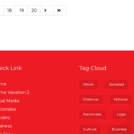
18
19
20
ick Link
Tag Cloud
me
World
Sociedad
e Variation 2
Positivas
Noticias
ial Media
ionales
Nacionales
Logic
iales
iness
Culture
Business