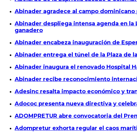
Abinader agradece al campo dominicano p
Abinader despliega intensa agenda en la L
ganadero
Abinader encabeza inauguración de Espera
Abinader entrega el túnel de la Plaza de l
Abinader inaugura el renovado Hospital H
Abinader recibe reconocimiento internaci
Adesinc resalta impacto económico y tran
Adococ presenta nueva directiva y celebr
ADOMPRETUR abre convocatoria del Premi
Adompretur exhorta regular el caos marít