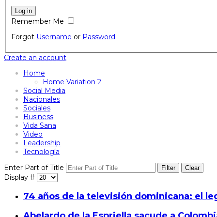
Remember Me
Forgot
Username
or
Password
Create an account
Home
Home Variation 2
Social Media
Nacionales
Sociales
Business
Vida Sana
Video
Leadership
Tecnología
Enter Part of Title
Filter
Clear
Display #
74 años de la televisión dominicana: el le
Abelardo de la Espriella sacude a Colombia