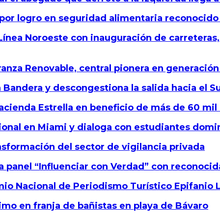
or logro en seguridad alimentaria reconocido 
ínea Noroeste con inauguración de carreteras, 
nza Renovable, central pionera en generación h
a Bandera y descongestiona la salida hacia el S
acienda Estrella en beneficio de más de 60 mil
onal en Miami y dialoga con estudiantes domi
sformación del sector de vigilancia privada
a panel “Influenciar con Verdad” con reconoc
o Nacional de Periodismo Turístico Epifanio 
imo en franja de bañistas en playa de Bávaro