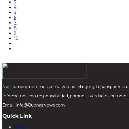
3
4
5
6
7
8
9
10
Nos comprometemos con la verdad, el rigor y la transparencia.
Informamos con responsabilidad, porque la verdad es primero,
Email: Info@BuenasNews.com
Quick Link
Home