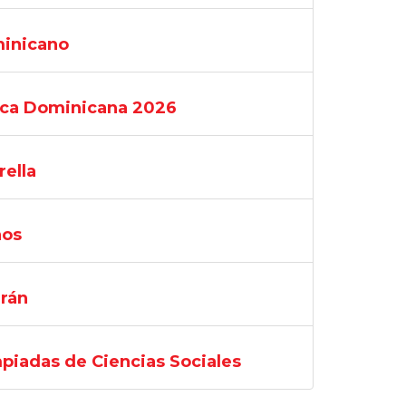
minicano
lica Dominicana 2026
rella
ños
Irán
mpiadas de Ciencias Sociales