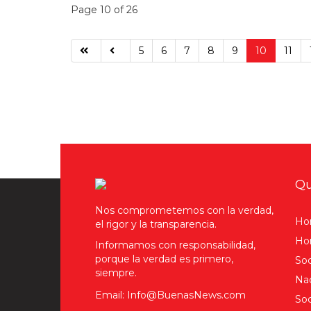
Page 10 of 26
5
6
7
8
9
10
11
Qu
Nos comprometemos con la verdad,
Ho
el rigor y la transparencia.
Hom
Informamos con responsabilidad,
porque la verdad es primero,
Soc
siempre.
Nac
Email: Info@BuenasNews.com
Soc