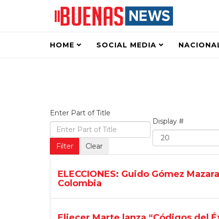
HOME
SOCIAL MEDIA
NACIONA
Enter Part of Title
Display #
Filter
Clear
ELECCIONES: Guido Gómez Mazara 
Colombia
Eliecer Marte lanza “Códigos del É