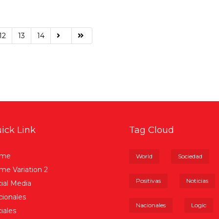
12
13
14
ick Link
Tag Cloud
me
World
Sociedad
e Variation 2
Positivas
Noticias
ial Media
ionales
Nacionales
Logic
iales