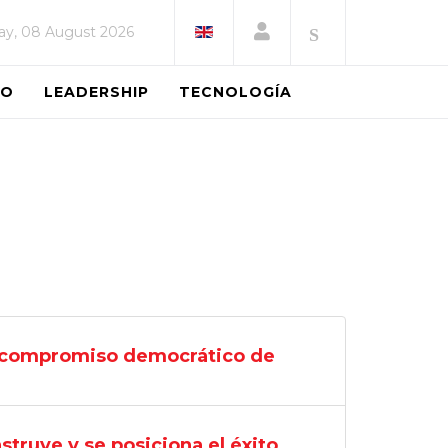
ay, 08 August 2026
EO
LEADERSHIP
TECNOLOGÍA
 compromiso democrático de
truye y se posiciona el éxito