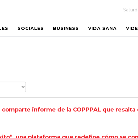
Saturd
LES
SOCIALES
BUSINESS
VIDA SANA
VID
comparte informe de la COPPPAL que resalta
xito”, una plataforma que redefine cómo se cons