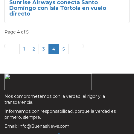
Sunrise Airways conecta Santo
Domingo con Isla Tórtola en vuelo
directo
Page 4 of 5
1
2
3
4
5
Nos comprometemos con la verdad, el rigor y la
transparencia.
Informamos con responsabilidad, porque la verdad es
primero, siempre.
Email: Info@BuenasNews.com