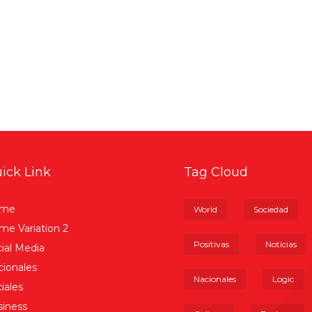
ick Link
Tag Cloud
me
World
Sociedad
e Variation 2
Positivas
Noticias
ial Media
ionales
Nacionales
Logic
iales
iness