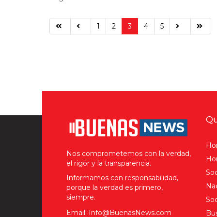
1
2
3
4
5
Qu
Ho
Nos comprometemos con la verdad,
Hom
el rigor y la transparencia.
Soc
Informamos con responsabilidad,
Nac
porque la verdad es primero,
siempre.
Soc
Email: Info@BuenasNews.com
Bus