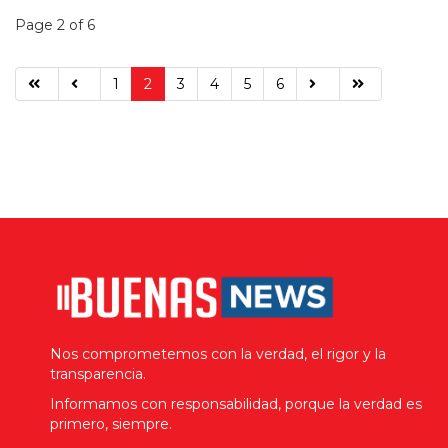
Page 2 of 6
1
2
3
4
5
6
Nos comprometemos con la verdad, el rigor y la
transparencia.
Informamos con responsabilidad, porque la verdad es
primero, siempre.