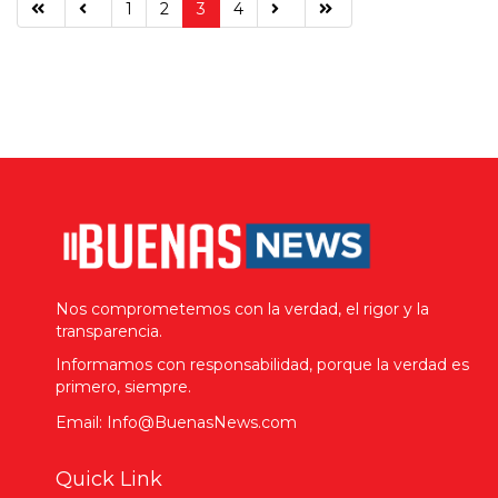
1
2
3
4
Nos comprometemos con la verdad, el rigor y la
transparencia.
Informamos con responsabilidad, porque la verdad es
primero, siempre.
Email: Info@BuenasNews.com
Quick Link