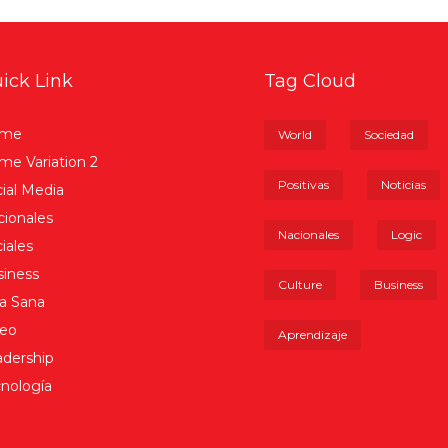
ick Link
Tag Cloud
me
World
Sociedad
e Variation 2
Positivas
Noticias
ial Media
ionales
Nacionales
Logic
iales
iness
Culture
Business
a Sana
deo
Aprendizaje
dership
nología