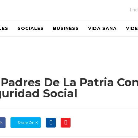
Fri
LES
SOCIALES
BUSINESS
VIDA SANA
VID
Padres De La Patria Con
uridad Social
ok
Share On X