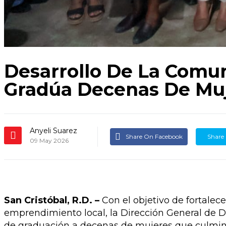
Desarrollo De La Comu
Gradúa Decenas De Muj
Anyeli Suarez
Share On Facebook
Share
09 May 2026
San Cristóbal, R.D. –
Con el objetivo de fortalec
emprendimiento local, la Dirección General de D
de graduación a decenas de mujeres que culmina