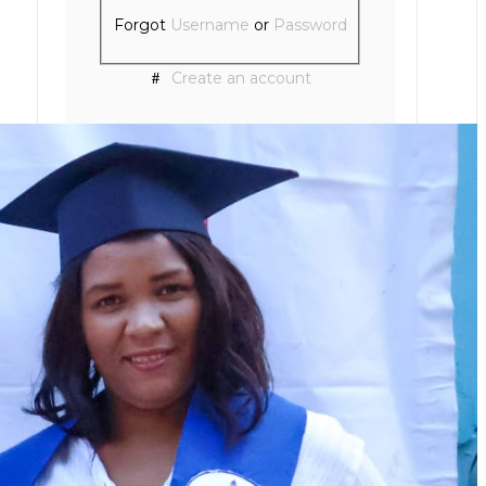
Forgot
Username
or
Password
Create an account