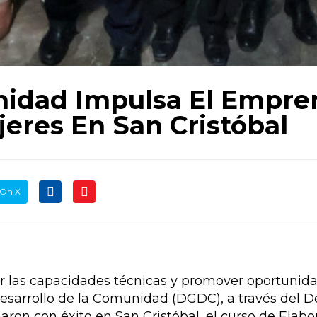
nidad Impulsa El Empre
eres En San Cristóbal
 On X
er las capacidades técnicas y promover oportunid
esarrollo de la Comunidad (DGDC), a través del 
ron con éxito en San Cristóbal, el curso de Elab